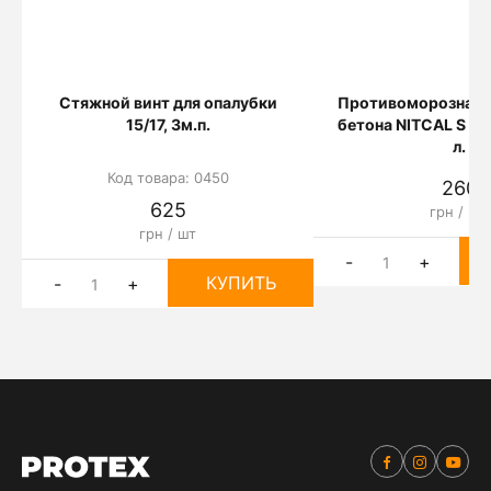
Стяжной винт для опалубки
Противоморозная д
15/17, 3м.п.
бетона NITCAL S 45
л.
Код товара: 0450
260
625
грн / 5 л
грн / шт
-
+
КУПИТЬ
-
+