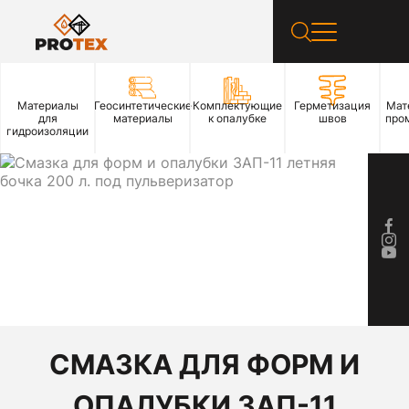
Материалы
Геосинтетические
Комплектующие
Герметизация
Мат
для
материалы
к опалубке
швов
про
гидроизоляции
СМАЗКА ДЛЯ ФОРМ И
ОПАЛУБКИ ЗАП-11