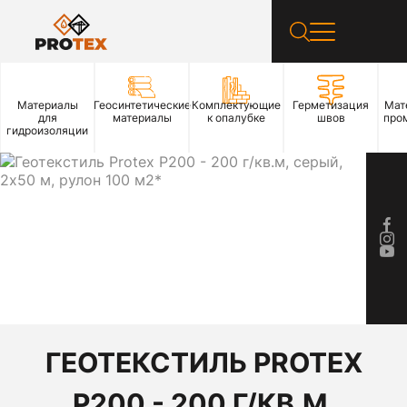
Материалы
Геосинтетические
Комплектующие
Герметизация
Мат
для
материалы
к опалубке
швов
про
гидроизоляции
ГЕОТЕКСТИЛЬ PROTEX
P200 - 200 Г/КВ.М,